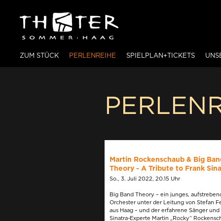
ZUM STÜCK
PERLENREIHE
SPIELPLAN+TICKETS
UNS
PERLENR
Martin Rockenschaub & Big Ban
Theory - A Tribute to Frank Sina
So., 3. Juli 2022, 20.15 Uhr
Big Band Theory – ein junges, aufstreben
Orchester unter der Leitung von Stefan Fe
aus Haag – und der erfahrene Sänger und
Sinatra-Experte Martin „Rocky“ Rockensc