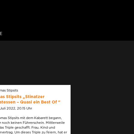
E
s Stipsits „Stinatzer
atessen – Quasi ein Best Of “
. Juli 2022, 20.15 Uhr
mas Stipsits mit dem Kabarett begann,
r noch keinen Führerschein. Mittlerweile
das Triple geschafft: Frau, Kind und
vertrag. Um dieses Triple zu feiern, hat er