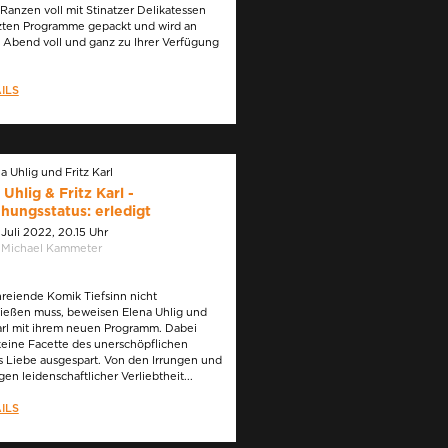
Ranzen voll mit Stinatzer Delikatessen
tzten Programme gepackt und wird an
 Abend voll und ganz zu Ihrer Verfügung
.
ILS
 Uhlig & Fritz Karl -
hungsstatus: erledigt
. Juli 2022, 20.15 Uhr
 Michael Kammeter
reiende Komik Tiefsinn nicht
ließen muss, beweisen Elena Uhlig und
Karl mit ihrem neuen Programm. Dabei
keine Facette des unerschöpflichen
 Liebe ausgespart. Von den Irrungen und
en leidenschaftlicher Verliebtheit...
ILS