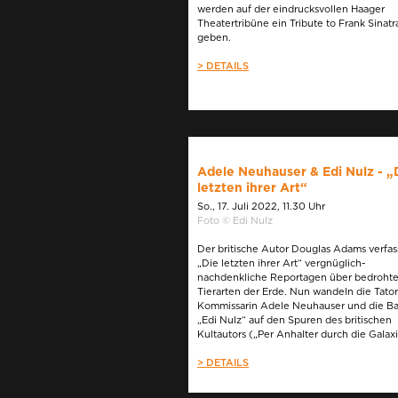
werden auf der eindrucksvollen Haager
Theatertribüne ein Tribute to Frank Sinatr
geben.
> DETAILS
Adele Neuhauser & Edi Nulz - „
letzten ihrer Art“
So., 17. Juli 2022, 11.30 Uhr
Foto © Edi Nulz
Der britische Autor Douglas Adams verfas
„Die letzten ihrer Art“ vergnüglich-
nachdenkliche Reportagen über bedroht
Tierarten der Erde. Nun wandeln die Tator
Kommissarin Adele Neuhauser und die B
„Edi Nulz“ auf den Spuren des britischen
Kultautors („Per Anhalter durch die Galaxi
> DETAILS