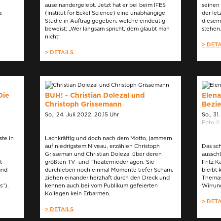
auseinandergelebt. Jetzt hat er bei beim IFES
seinen 
a
(Institut for Eckel Science) eine unabhängige
der le
Studie in Auftrag gegeben, welche eindeutig
diesem
beweist: „Wer langsam spricht, dem glaubt man
stehen
nicht“
> DETA
> DETAILS
Die
BUH! - Christian Dolezal und
Elena
Christoph Grissemann
Bezie
So., 24. Juli 2022, 20.15 Uhr
So., 31
Foto ©
ste in
Lachkräftig und doch nach dem Motto, jammern
auf niedrigstem Niveau, erzählen Christoph
Das sch
e
Grisseman und Christian Dolezal über deren
aussch
t-
größten TV- und Theaterniederlagen. Sie
Fritz 
and
durchleben noch einmal Momente tiefer Scham,
bleibt 
ziehen einander herzhaft durch den Dreck und
Themas
s“).
kennen auch bei vom Publikum gefeierten
Wirrung
Kollegen kein Erbarmen.
> DETA
> DETAILS