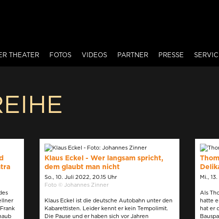
ER THEATER
FOTOS
VIDEOS
PARTNER
PRESSE
SERVIC
EIHE
d
Klaus Eckel - Wer langsam spricht,
Thoma
tra
dem glaubt man nicht
Delik
So., 10. Juli 2022, 20.15 Uhr
Mi., 13
Foto © Johannes Zinner
des
Als Tho
llner
Klaus Eckel ist die deutsche Autobahn unter den
hatte e
 Frank
Kabarettisten. Leider kennt er kein Tempolimit.
hat er 
haub
Die Pause und er haben sich vor Jahren
Bauspar