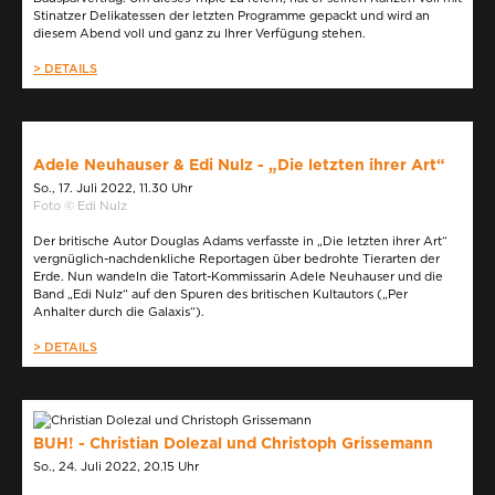
Stinatzer Delikatessen der letzten Programme gepackt und wird an
diesem Abend voll und ganz zu Ihrer Verfügung stehen.
> DETAILS
Adele Neuhauser & Edi Nulz - „Die letzten ihrer Art“
So., 17. Juli 2022, 11.30 Uhr
Foto © Edi Nulz
Der britische Autor Douglas Adams verfasste in „Die letzten ihrer Art“
vergnüglich-nachdenkliche Reportagen über bedrohte Tierarten der
Erde. Nun wandeln die Tatort-Kommissarin Adele Neuhauser und die
Band „Edi Nulz“ auf den Spuren des britischen Kultautors („Per
Anhalter durch die Galaxis“).
> DETAILS
BUH! - Christian Dolezal und Christoph Grissemann
So., 24. Juli 2022, 20.15 Uhr