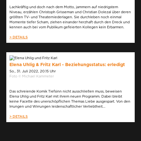
Lachkräftig und doch nach dem Motto, jammern auf niedrigstem
Niveau, erzählen Christoph Grisseman und Christian Dolezal über deren
größten TV- und Theaterniederlagen. Sie durchleben noch einmal
Momente tiefer Scham, ziehen einander herzhaft durch den Dreck und
kennen auch bei vom Publikum gefeierten Kollegen kein Erbarmen.
> DETAILS
Elena Uhlig & Fritz Karl - Beziehungsstatus: erledigt
So., 31. Juli 2022, 20.15 Uhr
Foto © Michael Kammeter
Das schreiende Komik Tiefsinn nicht ausschließen muss, beweisen
Elena Uhlig und Fritz Karl mit ihrem neuen Programm. Dabei bleibt
keine Facette des unerschöpflichen Themas Liebe ausgespart. Von den
Irrungen und Wirrungen leidenschaftlicher Verliebtheit...
> DETAILS