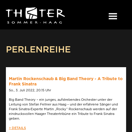
PERLENREIHE
Martin Rockenschaub & Big Band Theory - A Tribute to
Frank Sinatra
So., 3. Juli 2022, 20.15 Uhr
Big Band Theory – ein junges, aufstrebendes Orchester unter der
Leitung von Stefan Fellner aus Haag – und der erfahrene Sänger und
Frank Sinatra-Experte Martin „Rocky“ Rockenschaub werden auf der
eindrucksvollen Haager Theatertribüne ein Tribute to Frank Sinatra
geben.
> DETAILS