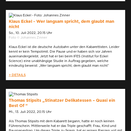
Klaus Eckel - Wer langsam spricht, dem glaubt man
nicht
So., 10. Juli 2022, 20.15 Uhr
Foto © Johannes Zinner
Klaus Eckel ist die deutsche Autobahn unter den Kabarettisten. Leider
kennt er kein Tempolimit. Die Pause und er haben sich vor Jahren
auseinandergelebt. Jetzt hat er bei beim IFES (Institut for Eckel
Science) eine unabhängige Studie in Auftrag gegeben, welche
eindeutig beweist: „Wer langsam spricht, dem glaubt man nicht“
> DETAILS
Thomas Stipsits „Stinatzer Delikatessen – Quasi ein
Best Of “
Mi., 13. Juli 2022, 20.15 Uhr
Als Thomas Stipsits mit dem Kabarett begann, hatte er noch keinen
Führerschein. Mittlerweile hat er das Triple geschafft: Frau, Kind und
Bausparvertrag. Um dieses Triple zu feiern, hat er seinen Ranzen voll mit