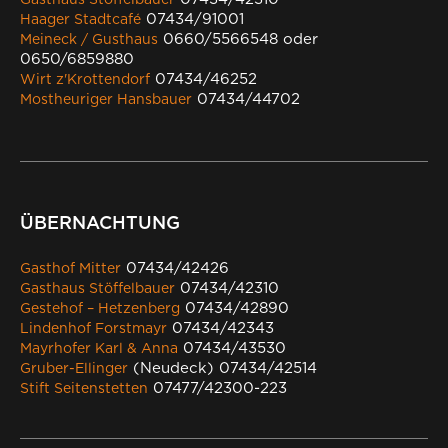
07434/91001
Haager Stadtcafé
0660/5566548 oder
Meineck / Gusthaus
0650/6859880
07434/46252
Wirt z'Krottendorf
07434/44702
Mostheuriger Hansbauer
ÜBERNACHTUNG
07434/42426
Gasthof Mitter
07434/42310
Gasthaus Stöffelbauer
07434/42890
Gestehof – Hetzenberg
07434/42343
Lindenhof Forstmayr
07434/43530
Mayrhofer Karl & Anna
(Neudeck) 07434/42514
Gruber-Ellinger
07477/42300-223
Stift Seitenstetten